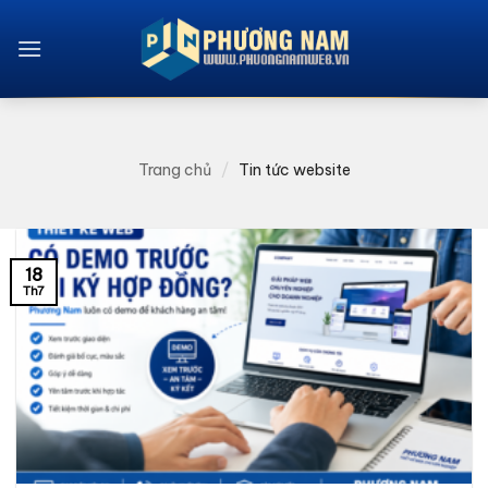
Bỏ
qua
nội
dung
Trang chủ
/
Tin tức website
18
Th7