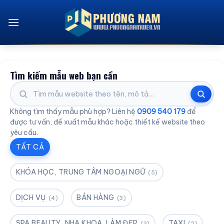
Bỏ
qua
nội
dung
Tìm kiếm mẫu web bạn cần
Không tìm thấy mẫu phù hợp? Liên hệ
0909 540 179
để
được tư vấn, đề xuất mẫu khác hoặc thiết kế website theo
yêu cầu.
TẤT CẢ
KHÓA HỌC, TRUNG TÂM NGOẠI NGỮ
(5)
DỊCH VỤ
BÁN HÀNG
(4)
(3)
SPA BEAUTY, NHA KHOA, LÀM ĐẸP
TAXI
(3)
(2)