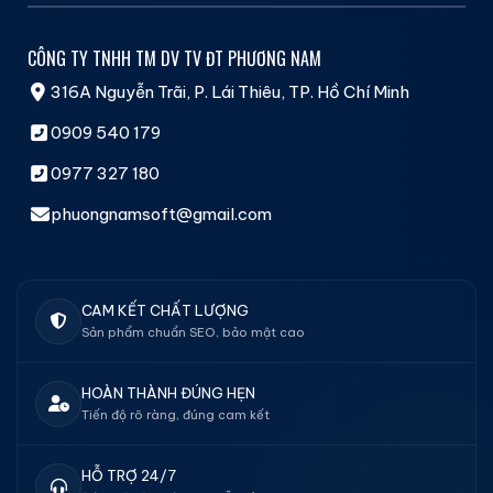
CÔNG TY TNHH TM DV TV ĐT PHƯƠNG NAM
316A Nguyễn Trãi, P. Lái Thiêu, TP. Hồ Chí Minh
0909 540 179
0977 327 180
phuongnamsoft@gmail.com
CAM KẾT CHẤT LƯỢNG
Sản phẩm chuẩn SEO, bảo mật cao
HOÀN THÀNH ĐÚNG HẸN
Tiến độ rõ ràng, đúng cam kết
HỖ TRỢ 24/7