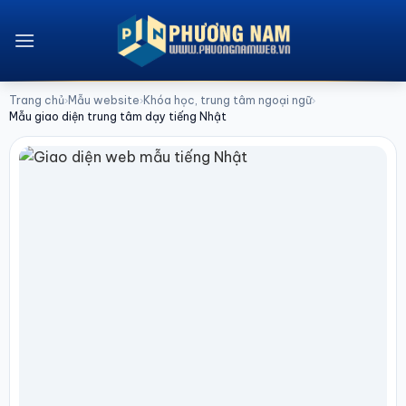
Bỏ
qua
nội
dung
Trang chủ
Mẫu website
Khóa học, trung tâm ngoại ngữ
›
›
›
Mẫu giao diện trung tâm dạy tiếng Nhật