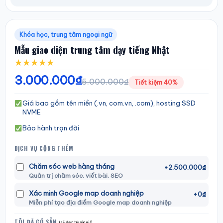
Khóa học, trung tâm ngoại ngữ
Mẫu giao diện trung tâm dạy tiếng Nhật
★
★
★
★
★
3.000.000₫
5.000.000₫
Tiết kiệm 40%
Giá bao gồm tên miền (.vn, com.vn, .com), hosting SSD
NVME
Bảo hành trọn đời
DỊCH VỤ CỘNG THÊM
Chăm sóc web hàng tháng
+2.500.000₫
Quản trị chăm sóc, viết bài, SEO
Xác minh Google map doanh nghiệp
+0₫
Miễn phí tạo địa điểm Google map doanh nghiệp
TÔI ĐÃ CÓ SẴN
(sẽ được trừ vào giá)