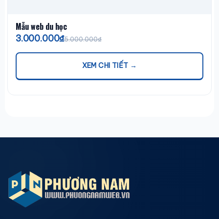
Mẫu web du học
3.000.000₫
5.000.000₫
XEM CHI TIẾT →