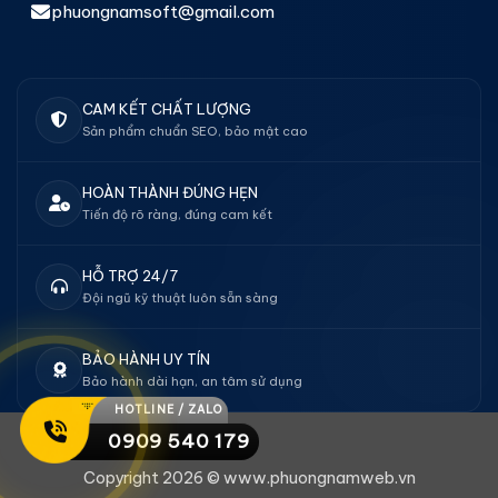
phuongnamsoft@gmail.com
CAM KẾT CHẤT LƯỢNG
Sản phẩm chuẩn SEO, bảo mật cao
HOÀN THÀNH ĐÚNG HẸN
Tiến độ rõ ràng, đúng cam kết
HỖ TRỢ 24/7
Đội ngũ kỹ thuật luôn sẵn sàng
BẢO HÀNH UY TÍN
Bảo hành dài hạn, an tâm sử dụng
HOTLINE / ZALO
0909 540 179
Copyright 2026 © www.phuongnamweb.vn