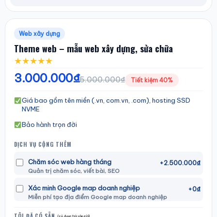
Web xây dựng
Theme web – mẫu web xây dựng, sửa chữa
★
★
★
★
★
3.000.000₫
5.000.000₫
Tiết kiệm 40%
Giá bao gồm tên miền (.vn, com.vn, .com), hosting SSD
NVME
Bảo hành trọn đời
DỊCH VỤ CỘNG THÊM
Chăm sóc web hàng tháng
+2.500.000₫
Quản trị chăm sóc, viết bài, SEO
Xác minh Google map doanh nghiệp
+0₫
Miễn phí tạo địa điểm Google map doanh nghiệp
TÔI ĐÃ CÓ SẴN
(sẽ được trừ vào giá)