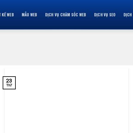
T KẾ WEB
MẪU WEB
DỊCH VỤ CHĂM SÓC WEB
DỊCH VỤ SEO
DỊCH
23
Th7