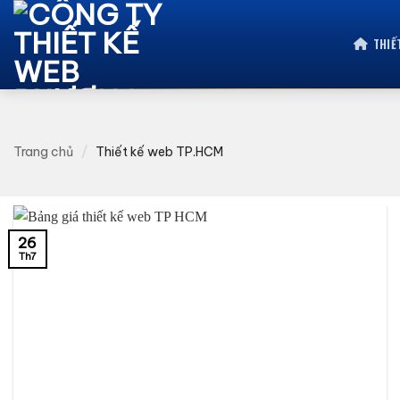
Bỏ
qua
THIẾ
nội
dung
Trang chủ
/
Thiết kế web TP.HCM
26
Th7