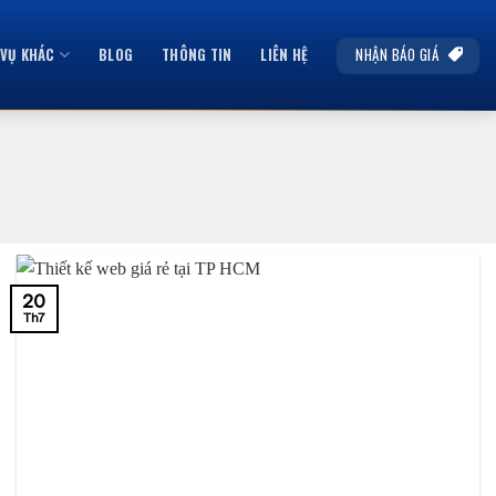
NHẬN BÁO GIÁ
 VỤ KHÁC
BLOG
THÔNG TIN
LIÊN HỆ
20
Th7